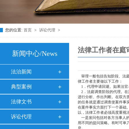
您的位置:
首页
>
诉讼代理
>
法律工作者在庭
新闻中心
/News
法治新闻
审理一般包括告知阶段、法庭
律工作者主要做以下工作：
典型案例
1．代理申请回避。如果法官
2．法庭调查阶段的代理。在
进行分析、作出判断。在双方
法律文书
的任务就是通过调查使案件事
在案件事实方面打下一个基础
以，法律工作者必须高度重视
诉讼代理
一是发问包括对各方当事人的
用不同的提问策略。有时可单
息。