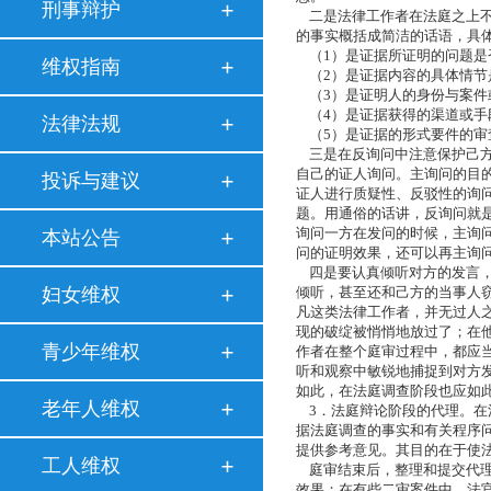
刑事辩护
二是法律工作者在法庭之上不
的事实概括成简洁的话语，具
（1）是证据所证明的问题是
维权指南
（2）是证据内容的具体情节
（3）是证明人的身份与案件
（4）是证据获得的渠道或手
法律法规
（5）是证据的形式要件的审
三是在反询问中注意保护己方
自己的证人询问。主询问的目
投诉与建议
证人进行质疑性、反驳性的询
题。用通俗的话讲，反询问就
询问一方在发问的时候，主询
本站公告
问的证明效果，还可以再主询
四是要认真倾听对方的发言，
妇女维权
倾听，甚至还和己方的当事人
凡这类法律工作者，并无过人
现的破绽被悄悄地放过了；在
青少年维权
作者在整个庭审过程中，都应
听和观察中敏锐地捕捉到对方
如此，在法庭调查阶段也应如
老年人维权
3．法庭辩论阶段的代理。在
据法庭调查的事实和有关程序
提供参考意见。其目的在于使
工人维权
庭审结束后，整理和提交代理
效果；在有些二审案件中，法