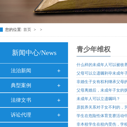
您的位置:
首页
>
>
青少年维权
新闻中心
/News
什么样的未成年人可以被收
法治新闻
父母可以立遗嘱剥夺未成年
非婚生子女有权利继承父母
典型案例
父母离婚后，未成年子女的
未成年人可以立遗嘱吗？
法律文书
原抚养关系对子女不利的，
诉讼代理
学生在危险性体育竞赛活动
非本校学生在校内受伤，学