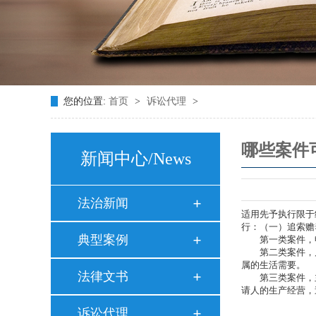
您的位置:
首页
>
诉讼代理
>
哪些案件
新闻中心
/News
法治新闻
适用先予执行限于
行：（一）追索赡
典型案例
第一类案件，申
第二类案件，属
属的生活需要。
法律文书
第三类案件，主
请人的生产经营，
诉讼代理