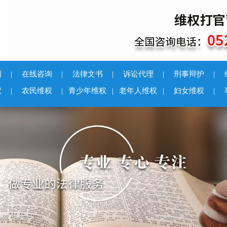
例
|
在线咨询
|
法律文书
|
诉讼代理
|
刑事辩护
|
权
|
农民维权
|
青少年维权
|
老年人维权
|
妇女维权
|